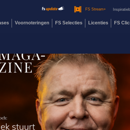
FS Stream+
Inspiratie
eases
Voornoteringen
FS Selecties
Licenties
FS Cli