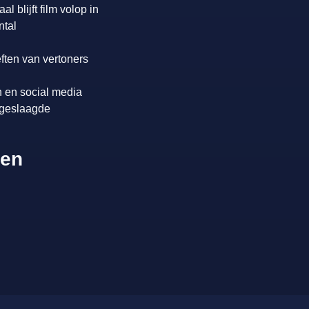
 blijft film volop in
ntal
ften van vertoners
n en social media
 geslaagde
zen