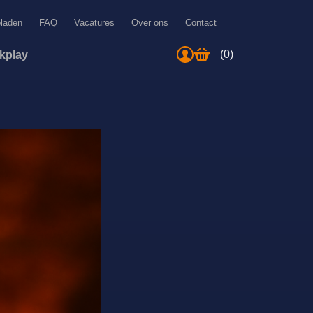
bladen
FAQ
Vacatures
Over ons
Contact
(0)
ckplay