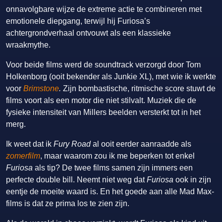
onnavolgbare wijze de extreme actie te combineren met
emotionele diepgang, terwijl hij Furiosa’s
achtergrondverhaal ontvouwt als een klassieke
wraakmythe.
Voor beide films werd de soundtrack verzorgd door Tom
Holkenborg (ooit bekender als Junkie XL), met wie ik werkte
voor
Brimstone
.
Zijn bombastische, ritmische score stuwt de
films voort als een motor die niet stilvalt. Muziek die de
fysieke intensiteit van Millers beelden versterkt tot in het
merg.
Ik weet dat ik
Fury Road
al ooit eerder aanraadde als
zomerfilm
, maar waarom zou ik me beperken tot enkel
Furiosa
als tip? De twee films samen zijn immers een
perfecte double bill. Neemt niet weg dat
Furiosa
ook in zijn
eentje de moeite waard is. En het goede aan alle Mad Max-
films is dat ze prima los te zien zijn.