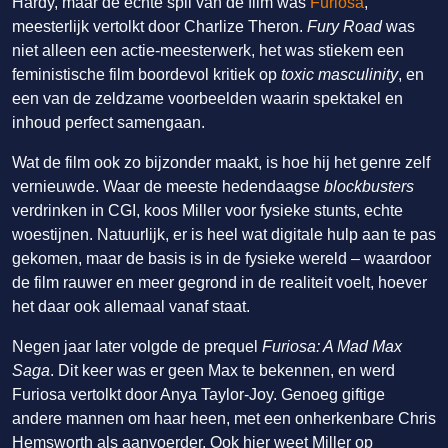
Hardy, maar de echte spil van de film was
Furiosa
,
meesterlijk vertolkt door Charlize Theron.
Fury Road
was
niet alleen een actie-meesterwerk, het was stiekem een
feministische film boordevol kritiek op
toxic masculinity
, en
een van de zeldzame voorbeelden waarin spektakel en
inhoud perfect samengaan.
Wat de film ook zo bijzonder maakt, is hoe hij het genre zelf
vernieuwde. Waar de meeste hedendaagse
blockbusters
verdrinken in CGI, koos Miller voor fysieke stunts, echte
woestijnen. Natuurlijk, er is heel wat digitale hulp aan te pas
gekomen, maar de basis is in de fysieke wereld – waardoor
de film rauwer en meer gegrond in de realiteit voelt, hoever
het daar ook allemaal vanaf staat.
Negen jaar later volgde de prequel
Furiosa: A Mad Max
Saga
. Dit keer was er geen Max te bekennen, en werd
Furiosa vertolkt door Anya Taylor-Joy. Genoeg giftige
andere mannen om haar heen, met een onherkenbare Chris
Hemsworth als aanvoerder. Ook hier weet Miller op