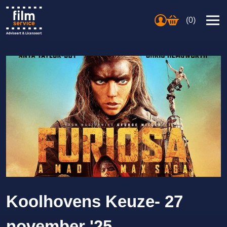
(0)
Koolhovens Keuze- 27
november '25