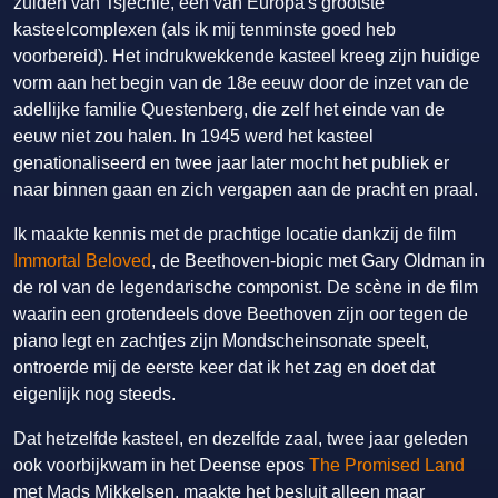
zuiden van Tsjechië, een van Europa's grootste
kasteelcomplexen (als ik mij tenminste goed heb
voorbereid). Het indrukwekkende kasteel kreeg zijn huidige
vorm aan het begin van de 18e eeuw door de inzet van de
adellijke familie Questenberg, die zelf het einde van de
eeuw niet zou halen. In 1945 werd het kasteel
genationaliseerd en twee jaar later mocht het publiek er
naar binnen gaan en zich vergapen aan de pracht en praal.
Ik maakte kennis met de prachtige locatie dankzij de film
Immortal Beloved
, de Beethoven-biopic met Gary Oldman in
de rol van de legendarische componist. De scène in de film
waarin een grotendeels dove Beethoven zijn oor tegen de
piano legt en zachtjes zijn Mondscheinsonate speelt,
ontroerde mij de eerste keer dat ik het zag en doet dat
eigenlijk nog steeds.
Dat hetzelfde kasteel, en dezelfde zaal, twee jaar geleden
ook voorbijkwam in het Deense epos
The Promised Land
met Mads Mikkelsen, maakte het besluit alleen maar