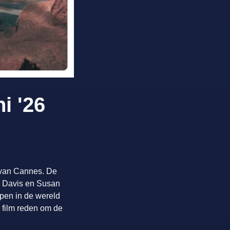
i '26
l van Cannes. De
na Davis en Susan
ppen in de wereld
e film reden om de