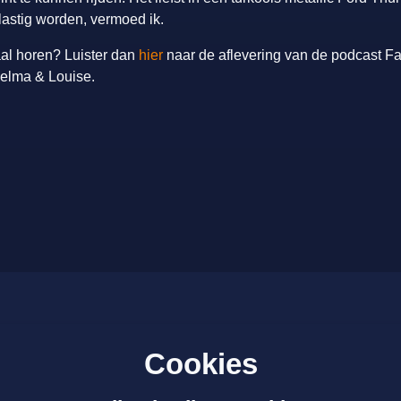
 lastig worden, vermoed ik.
aal horen? Luister dan
hier
naar de aflevering van de podcast Fa
helma & Louise.
Nieuws
Cookies
Over ons