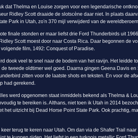
ruk dat Thelma en Louise zorgen voor een legendarische ontkno
ur Ridley Scott draaide de slotscène daar niet. In plaats daarv
ate Park in Utah, zo'n 370 mijl verwijderd van de wereldberoe
te finale stonden er maar liefst drie Ford Thunderbirds uit 1966
Ridley Scott moest door naar Costa Rica. Daar begonnen de v
 volgende film, 1492: Conquest of Paradise.
d dook veel te snel naar de bodem van het ravijn. Het leidde to
ij de tweede oldtimer wel goed. Daarna gingen Geena Davis e
nderbird zitten voor de laatste shots en teksten. En voor de af
op had gerekend.
 alles werd opgenomen staat inmiddels bekend als Thelma & Loui
nvoudig te bereiken is. Althans, niet toen ik Utah in 2014 bezoch
het uitzicht bij Dead Horse Point State Park. Ook prachtig, ma
 keer terug te keren naar Utah. Om dan via de Shafer Trail naa
t te kunnen rijden. Het liefst in een turkoois metallic Ford Thun