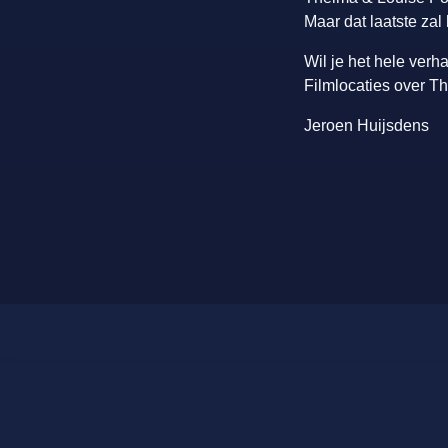
Maar dat laatste zal
Wil je het hele verh
Filmlocaties over T
Jeroen Huijsdens
Licenties en tarieven
Over ons
Catalogus
Over ons