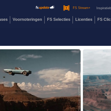
FS Stream+
Inspiratie
eases
Voornoteringen
FS Selecties
Licenties
FS Cli