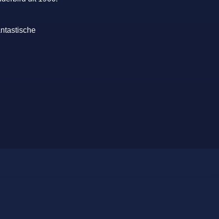
ntastische
FilmService B.V.
Grotewaard 9A
4225 PA Noordeloos