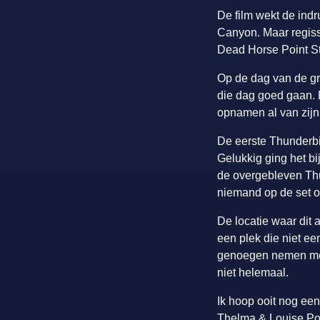
De film wekt de ind
Canyon. Maar regisse
Dead Horse Point St
Op de dag van de gro
die dag goed gaan. 
opnamen al van zijn
De eerste Thunderbir
Gelukkig ging het b
de overgebleven Thu
niemand op de set 
De locatie waar dit
een plek die niet ee
genoegen nemen met 
niet helemaal.
Ik hoop ooit nog een
Thelma & Louise Poin