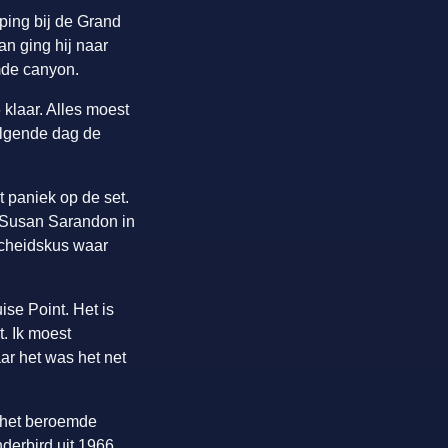
ping bij de Grand
an ging hij naar
mde canyon.
 klaar. Alles moest
olgende dag de
t paniek op de set.
n Susan Sarandon in
scheidskus waar
se Point. Het is
t. Ik moest
ar het was het net
r het beroemde
derbird uit 1966.