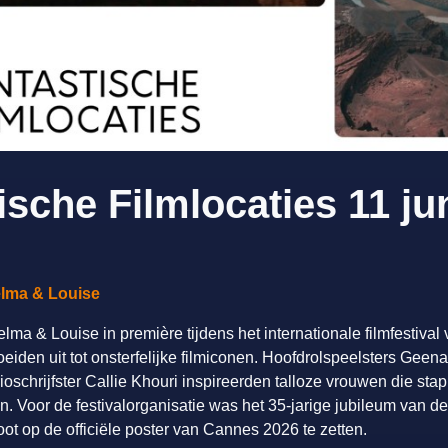
ische Filmlocaties 11 jun
elma & Louise
lma & Louise in première tijdens het internationale filmfestiva
eiden uit tot onsterfelijke filmiconen. Hoofdrolspeelsters Gee
schrijfster Callie Khouri inspireerden talloze vrouwen die sta
en. Voor de festivalorganisatie was het 35-jarige jubileum van d
ot op de officiële poster van Cannes 2026 te zetten.