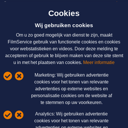
Over ons
Cookies
Licenties & Tarieven
Disclaimer
Wij gebruiken cookies
Om u zo goed mogelijk van dienst te zijn, maakt
Nieuws
FilmService gebruik van functionele cookies en cookies
voor webstatistieken en videos. Door deze melding te
Over ons
accepteren of gebruik te blijven maken van deze site stemt
Licenties & Tarieven
u in met het plaatsen van cookies.
Meer informatie
Disclaimer
Marketing:
Wij gebruiken advertentie
Schrijf u hier in voor onze nieuwsbrief
cookies voor het tonen van relevante
advertenties op externe websites en
FilmService B.V.
personalisatie cookies om de website af
te stemmen op uw voorkeuren.
Grotewaard 9A
4225 PA Noordeloos
Analytics:
Wij gebruiken advertentie
cookies voor het tonen van relevante
T: 085 - 0404700
E:
info@filmservice.nl
advertenties op externe websites en