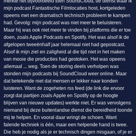
merkte het bijvoorbeeld toen SoundCloud, de dienst waar ik
mijn podcast Fantastische Filmlocaties host, kortgeleden
opeens met een dramatisch technisch probleem te kampen
had. Gevolg: mijn podcast was niet meer te beluisteren.
Maar hij was ook niet meer te vinden bij platforms die er toe
doen, zoals Apple Podcasts en Spotify. Het was alsof ik de
afgelopen tweeënhalf jaar helemaal niet had gepostcast.
Alsof ik mijn ziel en zaligheid al die tijd niet in het maken
van mooie die producties had gestoken. Het was opeens
allemaal ... weg. Toen de storing deels verholpen was
stonden mijn podcasts bij SoundCloud weer online. Maar
dat betekende niet dat mensen er lekker naar konden
luisteren. Want de zogeheten rss feed (de link die ervoor
zorgt dat partijen zoals Apple en Spotify op de hoogte
blijven van nieuwe updates) werkte niet. Er was vervolgens
niemand bij deze buitenlandse dienst die bereidheid toonde
mij te helpen. En vooral daar wringt de schoen. Want
falende techniek is één, maar een helpende hand is twee.
Die heb je nodig als je er technisch dingen misgaan, of je er