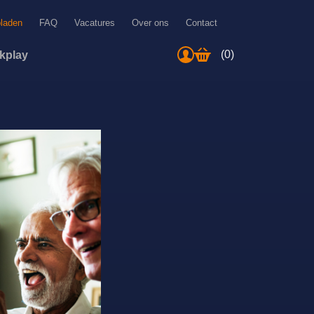
bladen
FAQ
Vacatures
Over ons
Contact
(0)
ckplay