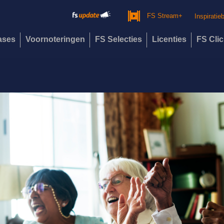
FS Stream+
Inspiratie
eases
Voornoteringen
FS Selecties
Licenties
FS Cli