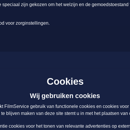
die speciaal zijn gekozen om het welzijn en de gemoedstoestand
d voor zorginstellingen.
Nieuws
Cookies
Over ons
 Tarieven
Licenties & Tarieven
Wij gebruiken cookies
Disclaimer
kt FilmService gebruik van functionele cookies en cookies voo
 te blijven maken van deze site stemt u in met het plaatsen van 
Schrijf u hier in voor onze nieuwsbrief
ntie cookies voor het tonen van relevante advertenties op exter