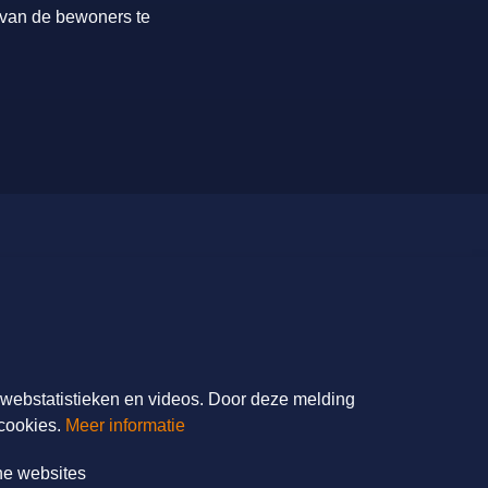
 van de bewoners te
FilmService B.V.
Grotewaard 9A
4225 PA Noordeloos
T: 085 - 0404700
r webstatistieken en videos. Door deze melding
E:
info@filmservice.nl
cookies.
Meer informatie
ne websites