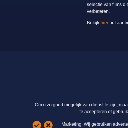
selectie van films 
verbeteren.
Bekijk
hier
het aanbo
Licenties en tarieven
Over ons
Catalogus
Over ons
Licenties & Tarieven
Licenties &
FAQ Overview Page
Disclaimer
Om u zo goed mogelijk van dienst te zijn, maa
Privacy statement
te accepteren of gebruik
Cookie informatie
Marketing:
Wij gebruiken adverte