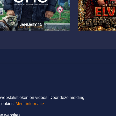
FilmService B.V.
Grotewaard 9A
4225 PA Noordeloos
T: 085 - 0404700
r webstatistieken en videos. Door deze melding
E:
info@filmservice.nl
cookies.
Meer informatie
ne websites