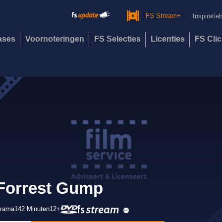
FS Stream+
Inspiratie
eases
Voornoteringen
FS Selecties
Licenties
FS Cli
Forrest Gump
rama
142 Minuten
12+