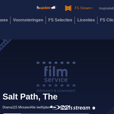
FS Stream+
Inspiratie
eases
Voornoteringen
FS Selecties
Licenties
FS Cli
Salt Path, The
Drama
115 Minuten
Alle leeftijden