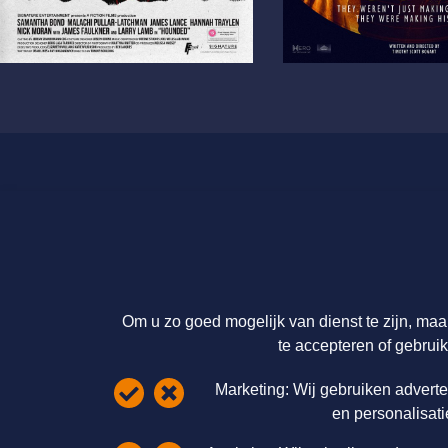
Licenties en tarieven
Over ons
Catalogus
Over ons
Licenties & Tarieven
Licenties &
FAQ Overview Page
Disclaimer
Om u zo goed mogelijk van dienst te zijn, maa
te accepteren of gebruik
Privacy statement
Cookie informatie
Marketing:
Wij gebruiken adverte
en personalisat
Algemene voorwaarden