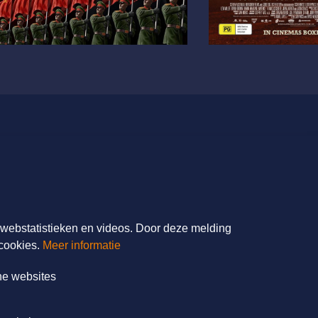
FilmService B.V.
Grotewaard 9A
4225 PA Noordeloos
T: 085 - 0404700
r webstatistieken en videos. Door deze melding
E:
info@filmservice.nl
cookies.
Meer informatie
ne websites