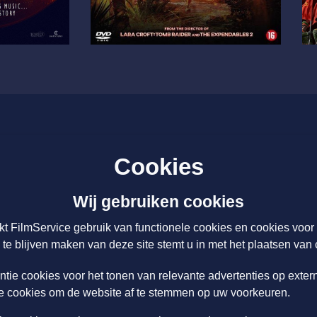
Nieuws
Cookies
Over ons
 Tarieven
Licenties & Tarieven
Wij gebruiken cookies
Disclaimer
kt FilmService gebruik van functionele cookies en cookies voo
 te blijven maken van deze site stemt u in met het plaatsen van 
Schrijf u hier in voor onze nieuwsbrief
ntie cookies voor het tonen van relevante advertenties op exter
ie cookies om de website af te stemmen op uw voorkeuren.