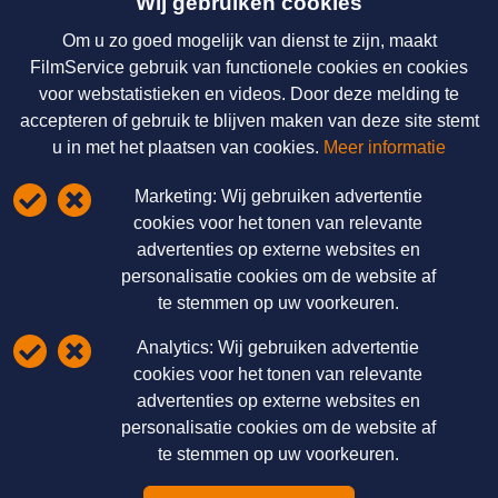
Wij gebruiken cookies
Om u zo goed mogelijk van dienst te zijn, maakt
Nieuws
FilmService gebruik van functionele cookies en cookies
voor webstatistieken en videos. Door deze melding te
Over ons
accepteren of gebruik te blijven maken van deze site stemt
Licenties & Tarieven
u in met het plaatsen van cookies.
Meer informatie
Disclaimer
Marketing:
Wij gebruiken advertentie
Schrijf u hier in voor onze nieuwsbrief
cookies voor het tonen van relevante
advertenties op externe websites en
FilmService B.V.
personalisatie cookies om de website af
te stemmen op uw voorkeuren.
Grotewaard 9A
4225 PA Noordeloos
Analytics:
Wij gebruiken advertentie
cookies voor het tonen van relevante
T: 085 - 0404700
E:
info@filmservice.nl
advertenties op externe websites en
personalisatie cookies om de website af
te stemmen op uw voorkeuren.
Privacy statement
Cookie informatie