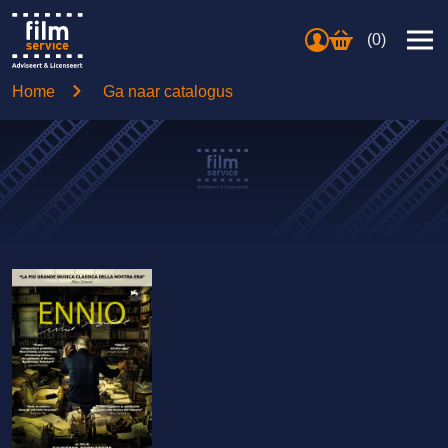
(0)
Home
Ga naar catalogus